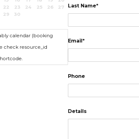
Last Name*
22
23
24
25
26
27
29
30
ably calendar (booking
Email*
ase check resource_id
shortcode.
Phone
Details