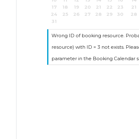
17
18
19
20
21
22
23
21
24
25
26
27
28
29
30
28
31
Wrong ID of booking resource. Prob
resource) with ID = 3 not exists. Ple
parameter in the Booking Calendar 