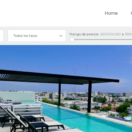
Home
Rango de precios:
60000USD
a
35
Todos los tipos