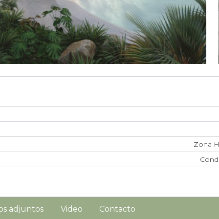
Zona H
Cond
os adjuntos
Video
Contacto