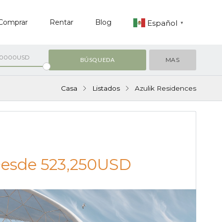
Comprar
Rentar
Blog
Español
▼
00000USD
MAS
Casa
Listados
Azulik Residences
VENTA
esde
523,250USD