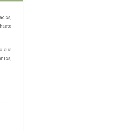
acios,
 hasta
Lo que
entos,