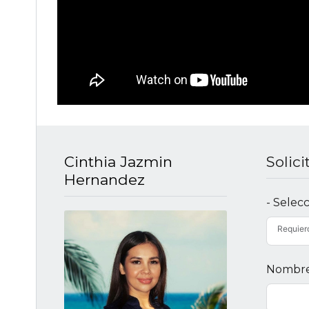
Cinthia Jazmin
Solic
Hernandez
- Selec
Requier
Nombr