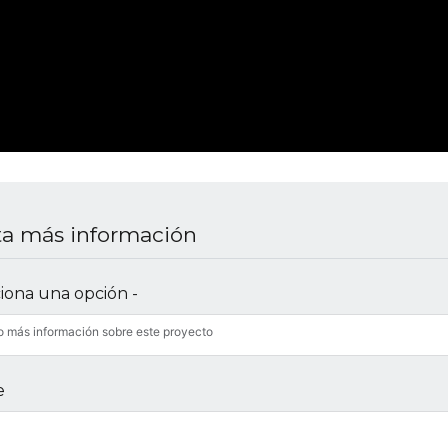
ita más información
ciona una opción -
o más información sobre este proyecto
e