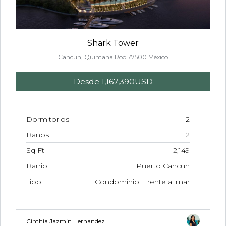
Shark Tower
Cancun, Quintana Roo 77500 México
Desde
1,167,390USD
Dormitorios
2
Baños
2
Sq Ft
2,149
Barrio
Puerto Cancun
Tipo
Condominio, Frente al mar
Cinthia Jazmin Hernandez