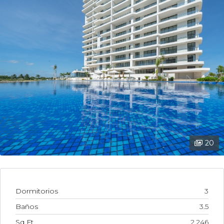
20
Dormitorios
3
Baños
3.5
Sq Ft
2,246