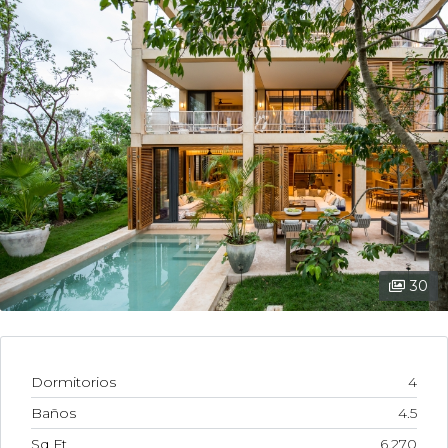
30
Dormitorios
4
Baños
4.5
Sq Ft
6,270