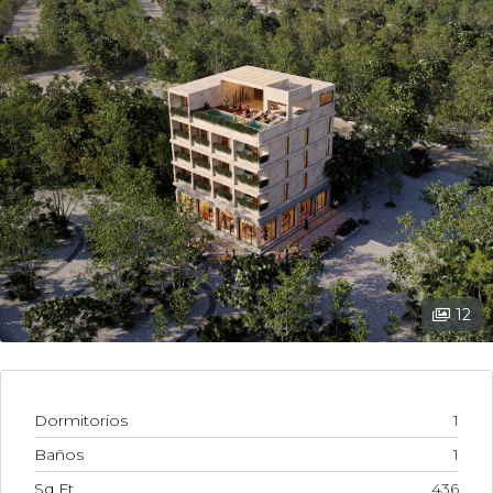
12
Dormitorios
1
Baños
1
Sq Ft
436