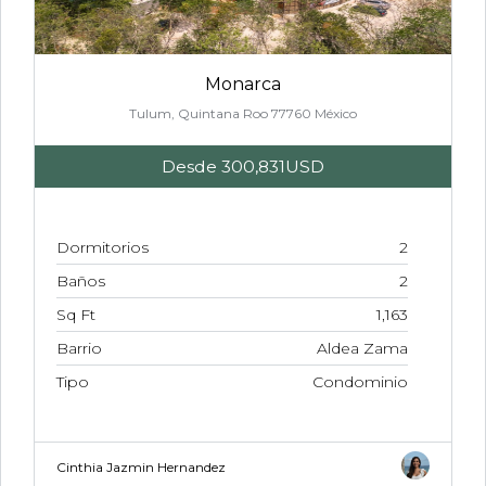
Monarca
Tulum, Quintana Roo 77760 México
Desde
300,831USD
Dormitorios
2
Baños
2
Sq Ft
1,163
Barrio
Aldea Zama
Tipo
Condominio
Cinthia Jazmin Hernandez