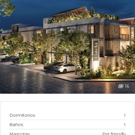
16
Dormitorios
1
Baños
1
Mascotas
Pet friendly