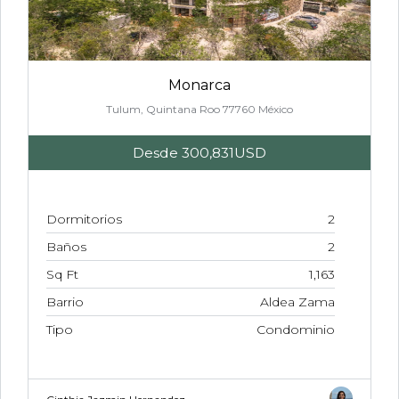
Monarca
Tulum, Quintana Roo 77760 México
Desde
300,831USD
Dormitorios
2
Baños
2
Sq Ft
1,163
Barrio
Aldea Zama
Tipo
Condominio