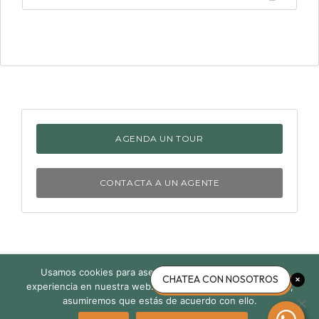
AGENDA UN TOUR
CONTACTA A UN AGENTE
Usamos cookies para asegurar que te damos la mejor
Acerca de nosotros
Política de privacidad
Contacto
CHATEA CON NOSOTROS
experiencia en nuestra web. Si continúas usando este sitio,
asumiremos que estás de acuerdo con ello.
© 2026 Own in Mayan Riviera, Todos Los Derechos Reservados.
Volver