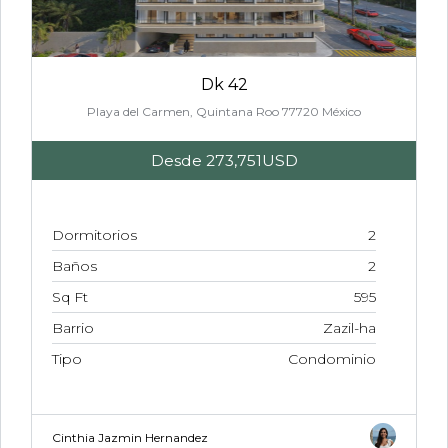
Dk 42
Playa del Carmen, Quintana Roo 77720 México
Desde
273,751USD
Dormitorios
2
Baños
2
Sq Ft
595
Barrio
Zazil-ha
Tipo
Condominio
Cinthia Jazmin Hernandez