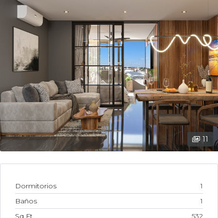
11
Dormitorios
1
Baños
1
Sq Ft
532