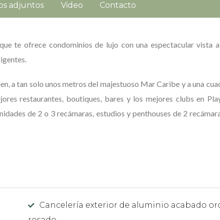
os adjuntos
Video
Contacto
 que te ofrece condominios de lujo con una espectacular vista 
xigentes.
en, a tan solo unos metros del majestuoso Mar Caribe y a una cua
ores restaurantes, boutiques, bares y los mejores clubs en Pla
nidades de 2 o 3 recámaras, estudios y penthouses de 2 recámar
Cancelería exterior de aluminio acabado or
rosado