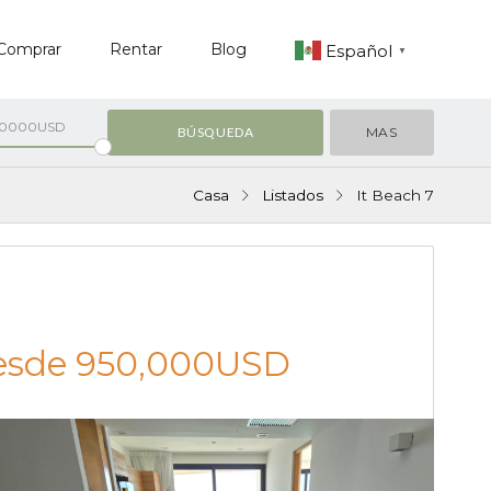
Comprar
Rentar
Blog
Español
▼
00000USD
MAS
Casa
Listados
It Beach 7
VENTA
esde
950,000USD