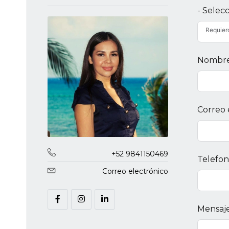
- Selec
Requier
Nombr
Correo 
+52 9841150469
Telefo
Correo electrónico
Mensaj