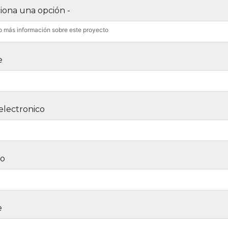
ciona una opción -
o más información sobre este proyecto
e
electronico
no
e