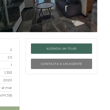
AGENDA UN TOUR
2
2.5
CONTACTA A UN AGENTE
1
1,353
2020
 al mar
VPC155