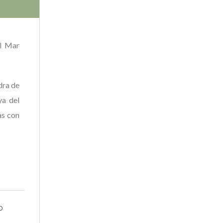
al Mar
dra de
ya del
as con
o