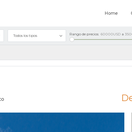
Home
Rango de precios:
60000USD
a
35
Todos los tipos
D
co