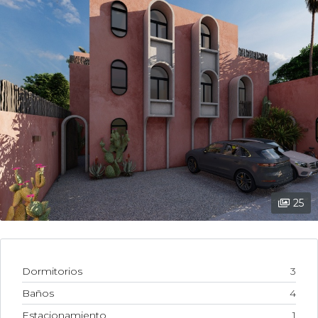
25
Dormitorios
3
Baños
4
Estacionamiento
1