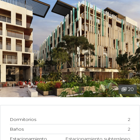
20
Dormitorios
2
Baños
2
Estacionamiento
Estacionamiento subterráneo