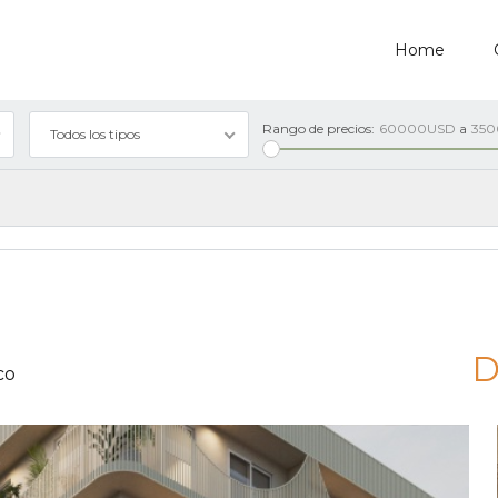
Home
Rango de precios:
60000USD
a
35
Todos los tipos
D
co