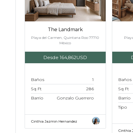
The Landmark
Playa del Carmen, Quintana Roo 77710
Play
México
Desde
164,862USD
Baños
1
Baños
Sq Ft
286
Sq Ft
Barrio
Gonzalo Guerrero
Barrio
Tipo
Cinthia Jazmin Hernandez
Cinthia