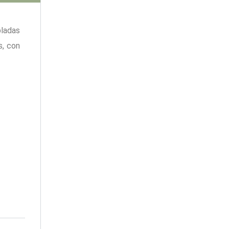
bladas
s, con