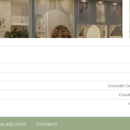
Gonzalo G
Cond
os adjuntos
Contacto