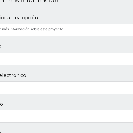
ita más información
ciona una opción -
o más información sobre este proyecto
e
electronico
no
e