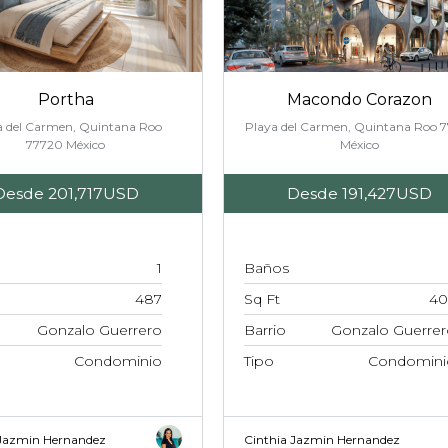
Portha
Macondo Corazon
a del Carmen, Quintana Roo
Playa del Carmen, Quintana Roo 
77720 México
México
Desde
201,717USD
Desde
191,427USD
1
Baños
487
Sq Ft
40
Gonzalo Guerrero
Barrio
Gonzalo Guerrer
Condominio
Tipo
Condomini
 Jazmin Hernandez
Cinthia Jazmin Hernandez