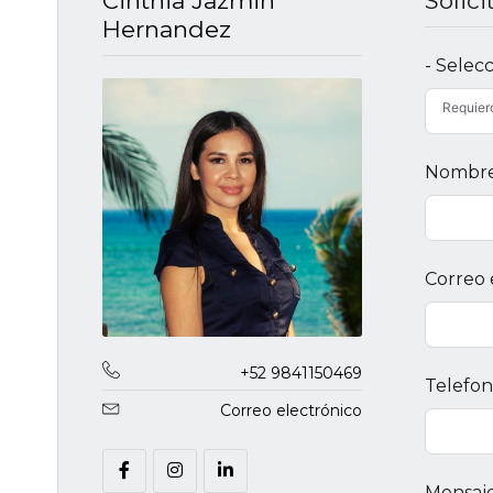
Cinthia Jazmin
Solic
Hernandez
- Selec
Requier
Nombr
Correo 
+52 9841150469
Telefo
Correo electrónico
Mensaj