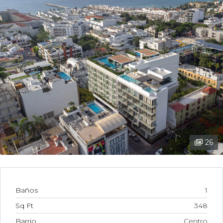
26
Baños
1
Sq Ft
348
Barrio
Centro