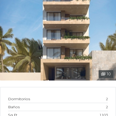
10
Dormitorios
2
Baños
2
Sq Ft
1,103