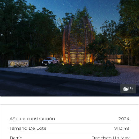
9
Año de construcción
2024
Tamaño De Lote
9113.48
Barrio
Francisco Uh May