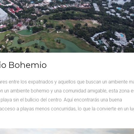
gio Bohemio
res entre los expatriados y aquellos que buscan un ambiente m
 con un ambiente bohemio y una comunidad amigable, esta zona e
playa sin el bullicio del centro. Aquí encontrarás una buena
acceso a playas menos concurridas, lo que la convierte en un lu