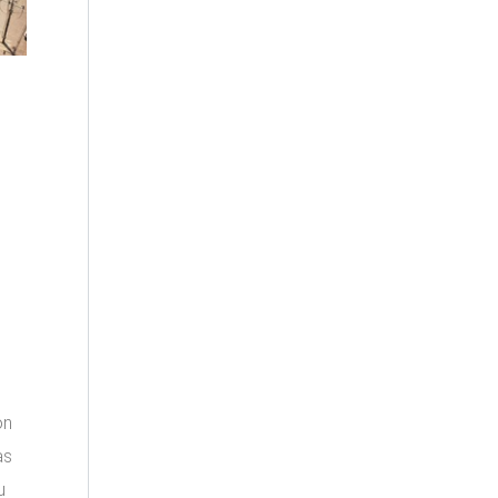
e
on
as
u