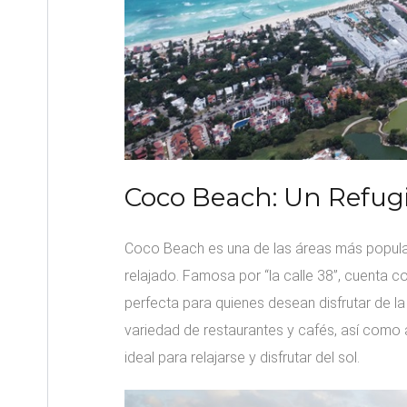
Coco Beach: Un Refu
Coco Beach es una de las áreas más popula
relajado. Famosa por “la calle 38”, cuenta
perfecta para quienes desean disfrutar de la 
variedad de restaurantes y cafés, así como 
ideal para relajarse y disfrutar del sol.