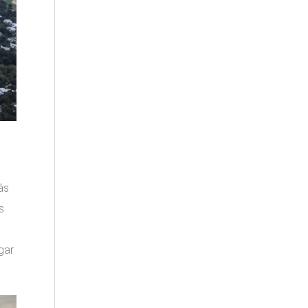
ás
s
gar