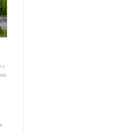
s y
 aún
se