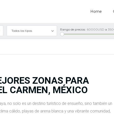
Home
Rango de precios:
60000USD
a
35
Todos los tipos
EJORES ZONAS PARA
DEL CARMEN, MÉXICO
Maya, no solo es un destino turístico de ensueño, sino también un
 clima cálido, playas de arena blanca y una vibrante comunidad,