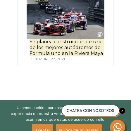
Se planea construcción de uno
de los mejores autódromos de
Formula uno en la Riviera Maya
DICIEMBRE 28, 2021
Usamos cookies para asegurar que te damos la mejor
Acerca de nosotros
Política de privacidad
Contacto
CHATEA CON NOSOTROS
experiencia en nuestra web. Si continúas usando este sitio,
asumiremos que estás de acuerdo con ello.
© 2026 Own in Mayan Riviera, Todos Los Derechos Reservados.
Volver
Aceptar
Política de privacidad
arriba