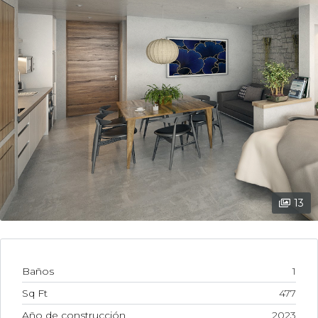
13
Baños
1
Sq Ft
477
Año de construcción
2023