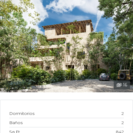
16
Dormitorios
2
Baños
2
Sq Ft
842