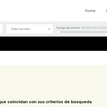
Home
Rango de precios:
60000USD
a
35
Todos los tipos
que coincidan con sus criterios de búsqueda
.