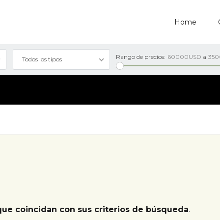
Home
Rango de precios:
60000USD
a
35
Todos los tipos
que coincidan con sus criterios de búsqueda
.