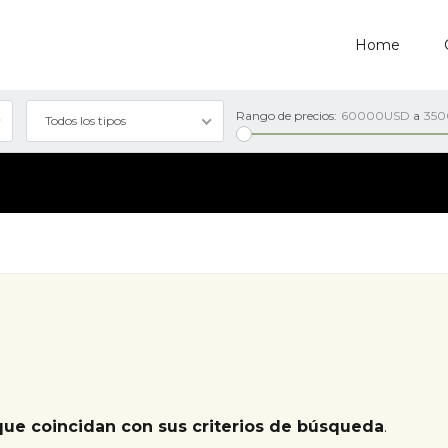
Home
Rango de precios:
60000USD
a
35
Todos los tipos
que coincidan con sus criterios de búsqueda
.