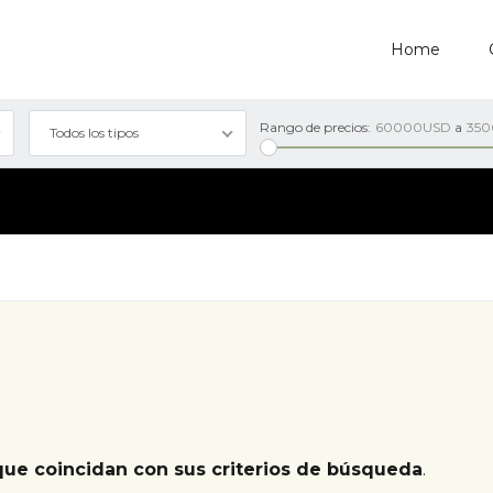
Home
Rango de precios:
60000USD
a
35
Todos los tipos
que coincidan con sus criterios de búsqueda
.