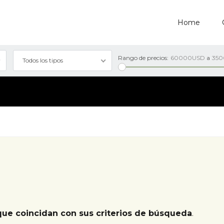
Home
Rango de precios:
60000USD
a
35
Todos los tipos
que coincidan con sus criterios de búsqueda
.