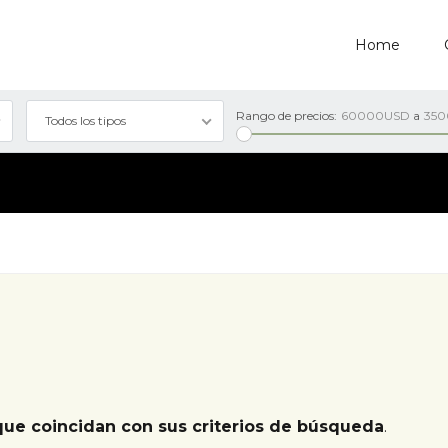
Home
Rango de precios:
60000USD
a
35
Todos los tipos
que coincidan con sus criterios de búsqueda
.