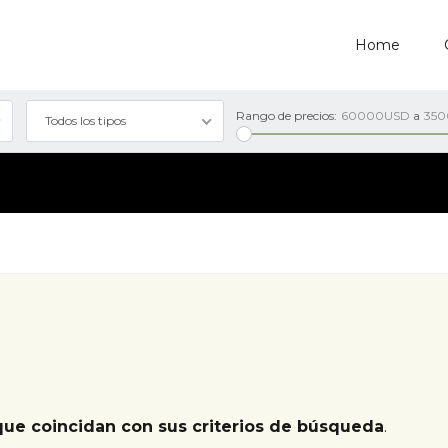
Home
Rango de precios:
60000USD
a
35
Todos los tipos
que coincidan con sus criterios de búsqueda
.