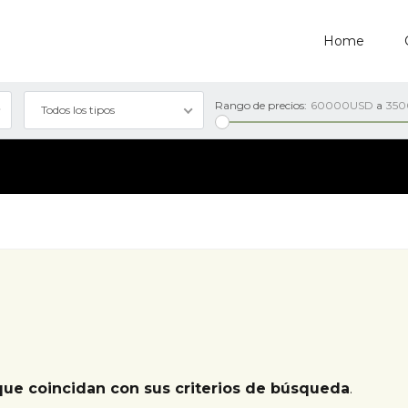
Home
Rango de precios:
60000USD
a
35
Todos los tipos
que coincidan con sus criterios de búsqueda
.