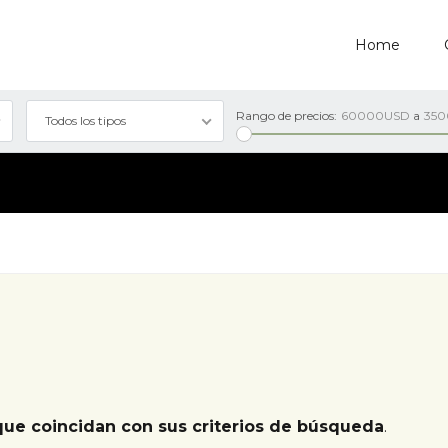
Home
Rango de precios:
60000USD
a
35
Todos los tipos
que coincidan con sus criterios de búsqueda
.