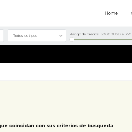
Home
Rango de precios:
60000USD
a
35
Todos los tipos
que coincidan con sus criterios de búsqueda
.