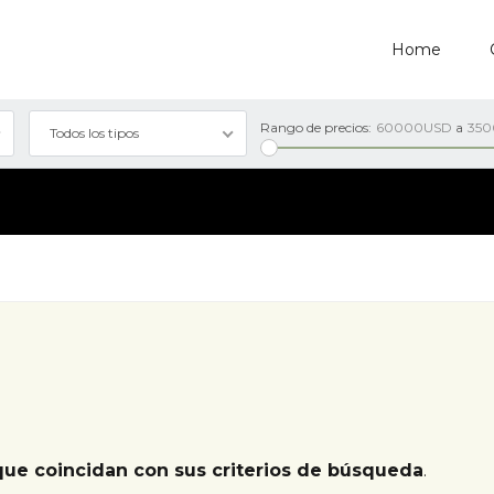
Home
Rango de precios:
60000USD
a
35
Todos los tipos
que coincidan con sus criterios de búsqueda
.