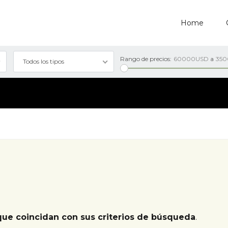
Home
Rango de precios:
60000USD
a
35
Todos los tipos
que coincidan con sus criterios de búsqueda
.