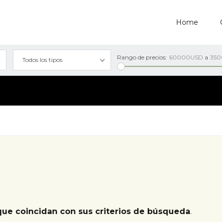
Home
Rango de precios:
60000USD
a
35
Todos los tipos
que coincidan con sus criterios de búsqueda
.