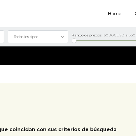
Home
Rango de precios:
60000USD
a
35
Todos los tipos
que coincidan con sus criterios de búsqueda
.