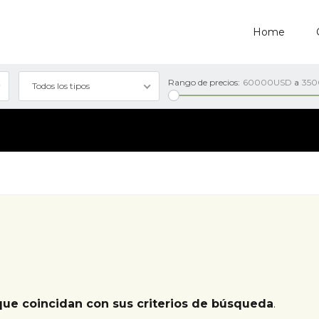
Home
Rango de precios:
60000USD
a
35
Todos los tipos
que coincidan con sus criterios de búsqueda
.