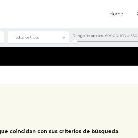
Home
Rango de precios:
60000USD
a
35
Todos los tipos
que coincidan con sus criterios de búsqueda
.