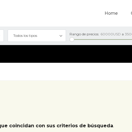
Home
Rango de precios:
60000USD
a
35
Todos los tipos
que coincidan con sus criterios de búsqueda
.