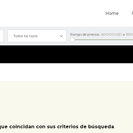
Home
Rango de precios:
60000USD
a
35
Todos los tipos
que coincidan con sus criterios de búsqueda
.