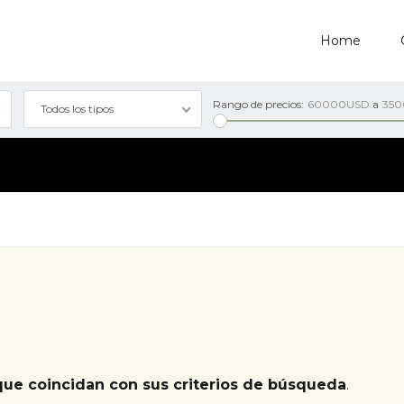
Home
Rango de precios:
60000USD
a
35
Todos los tipos
que coincidan con sus criterios de búsqueda
.