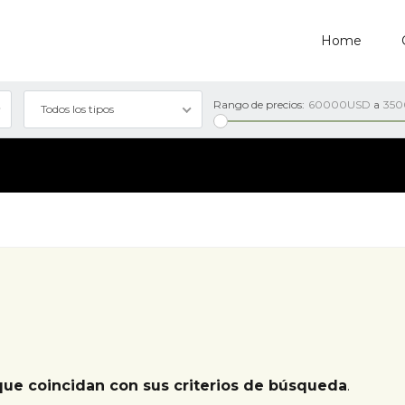
Home
Rango de precios:
60000USD
a
35
Todos los tipos
que coincidan con sus criterios de búsqueda
.