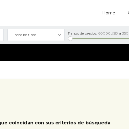
Home
Rango de precios:
60000USD
a
35
Todos los tipos
que coincidan con sus criterios de búsqueda
.