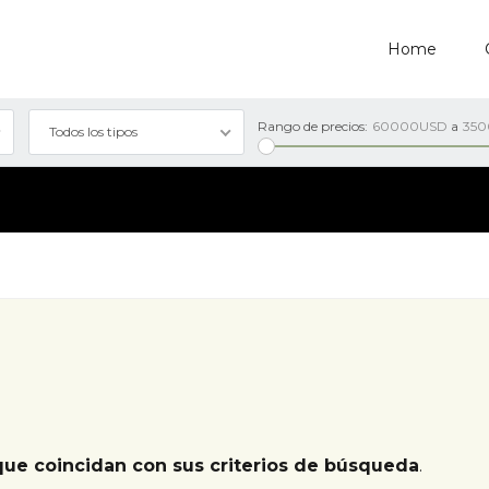
Home
Rango de precios:
60000USD
a
35
Todos los tipos
que coincidan con sus criterios de búsqueda
.