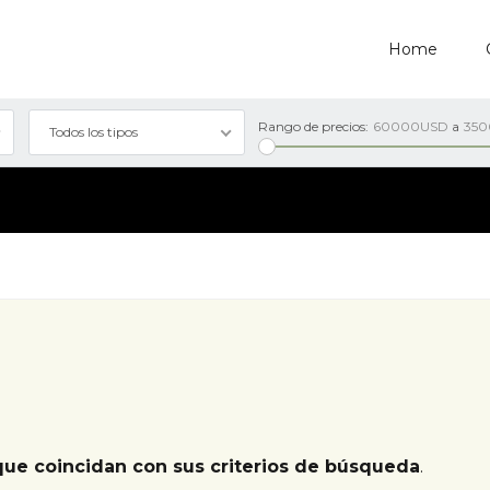
Home
Rango de precios:
60000USD
a
35
Todos los tipos
que coincidan con sus criterios de búsqueda
.