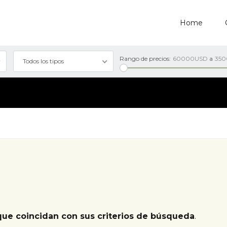
Home
Rango de precios:
60000USD
a
35
Todos los tipos
que coincidan con sus criterios de búsqueda
.