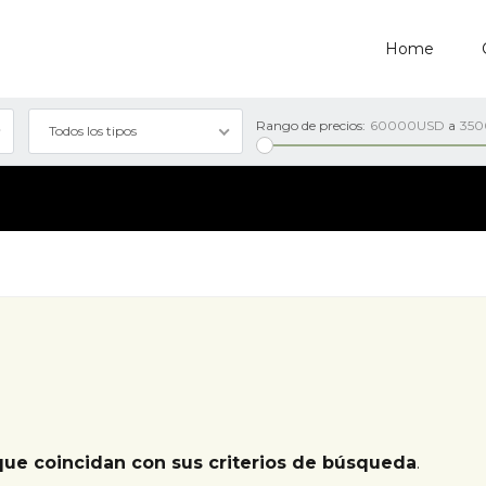
Home
Rango de precios:
60000USD
a
35
Todos los tipos
que coincidan con sus criterios de búsqueda
.