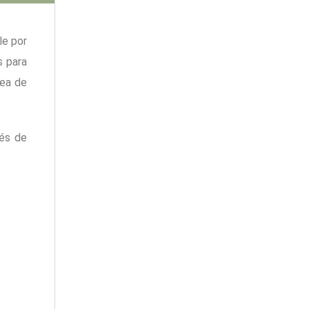
le por
s para
rea de
vés de