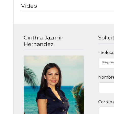
Video
Cinthia Jazmin
Solic
Hernandez
- Selec
Requier
Nombr
Correo 