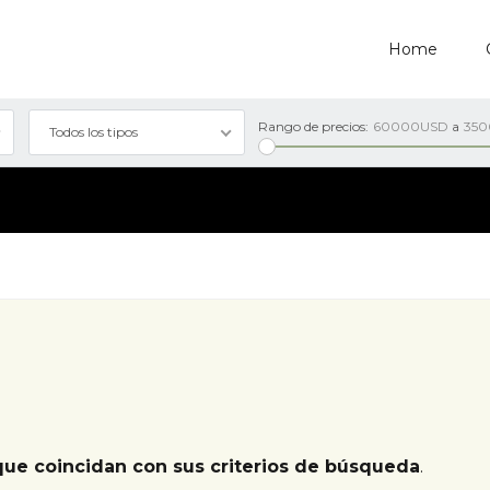
Home
Rango de precios:
60000USD
a
35
Todos los tipos
que coincidan con sus criterios de búsqueda
.