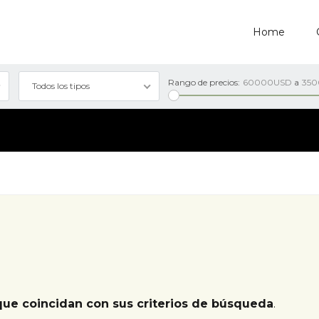
Home
Rango de precios:
60000USD
a
35
Todos los tipos
que coincidan con sus criterios de búsqueda
.