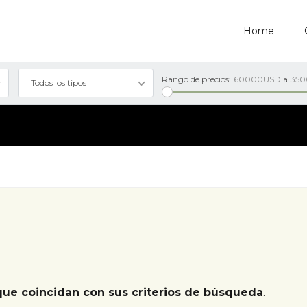
Home
Rango de precios:
60000USD
a
35
Todos los tipos
que coincidan con sus criterios de búsqueda
.